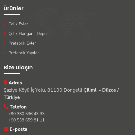
Ürünler
Çelik Evler
Çelik Hangar - Depo
Prefabrik Evler
Prefabrik Yapılar
Bize Ulaşın
Adres
Şaziye Köyü İç Yolu, 81100 Döngelli
Çilimli - Düzce /
Türkiye
Telefon
+90 380 536 43 33
+90 538 659 81 11
E-posta