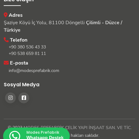
Adres
Şaziye Köyü İç Yolu, 81100 Döngelli
Çilimli - Düzce /
Türkiye
Telefon
+90 380 536 43 33
+90 538 659 81 11
E-posta
info@modesprefabrik.com
Sosyal Medya
© 2023
MODES PREFABRİK ÇELİK YAPI İNŞAAT SAN. VE TİC.
Modes Prefabrik
LTD. ŞTİ.
| Tüm hakları saklıdır.
Whatsapp Destek