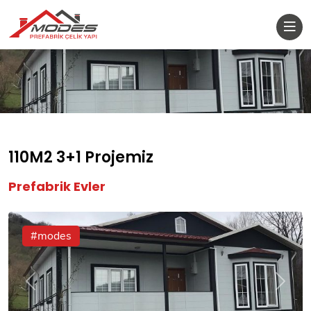
110M2 3+1 Projemiz
Prefabrik Evler
#modes
Önceki
Sonrak