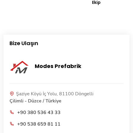
Ekip
Bize Ulaşın
Modes Prefabrik
Şaziye Köyü İç Yolu, 81100 Döngelli
Çilimli - Düzce / Türkiye
+90 380 536 43 33
+90 538 659 81 11