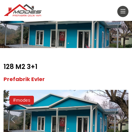
128 M2 3+1
Prefabrik Evler
#modes
Önceki
Sonrak