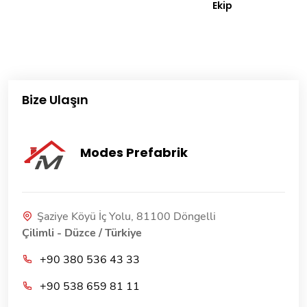
Ekip
Bize Ulaşın
Modes Prefabrik
Şaziye Köyü İç Yolu, 81100 Döngelli
Çilimli - Düzce / Türkiye
+90 380 536 43 33
+90 538 659 81 11