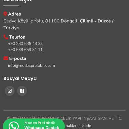
Adres
Şaziye Köyü İç Yolu, 81100 Döngelli
Çilimli - Düzce /
Türkiye
Telefon
+90 380 536 43 33
+90 538 659 81 11
E-posta
info@modesprefabrik.com
Sosyal Medya
© 2023
MODES PREFABRİK ÇELİK YAPI İNŞAAT SAN. VE TİC.
Modes Prefabrik
LTD. ŞTİ.
| Tüm hakları saklıdır.
Whatsapp Destek