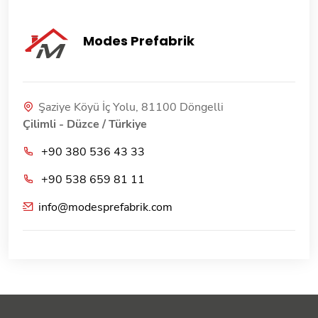
Modes Prefabrik
Şaziye Köyü İç Yolu, 81100 Döngelli
Çilimli - Düzce / Türkiye
+90 380 536 43 33
+90 538 659 81 11
info@modesprefabrik.com